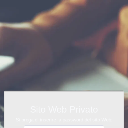
Sito Web Privato
Si prega di inserire la password del sito Web: