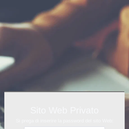
Sito Web Privato
Si prega di inserire la password del sito Web: